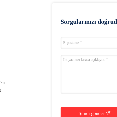
Sorgularınızı doğrud
 hu
6
Şimdi gönder