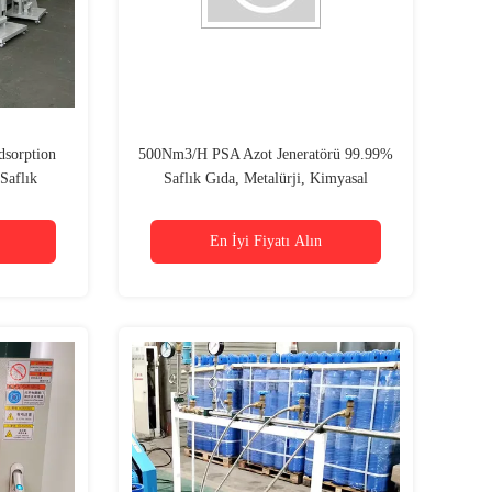
sorption
500Nm3/H PSA Azot Jeneratörü 99.99%
Saflık
Saflık Gıda, Metalürji, Kimyasal
En İyi Fiyatı Alın