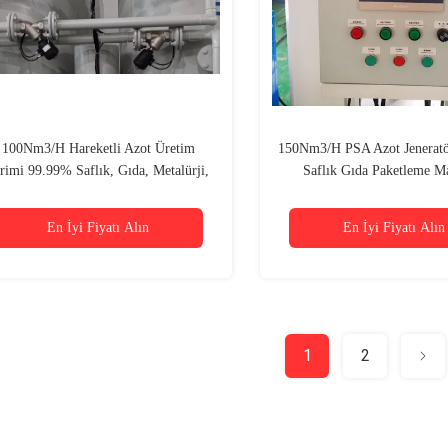
100Nm3/H Hareketli Azot Üretim
150Nm3/H PSA Azot Jenerat
rimi 99.99% Saflık, Gıda, Metalürji,
Saflık Gıda Paketleme M
Kimya için
En İyi Fiyatı Alın
En İyi Fiyatı Alın
1
2