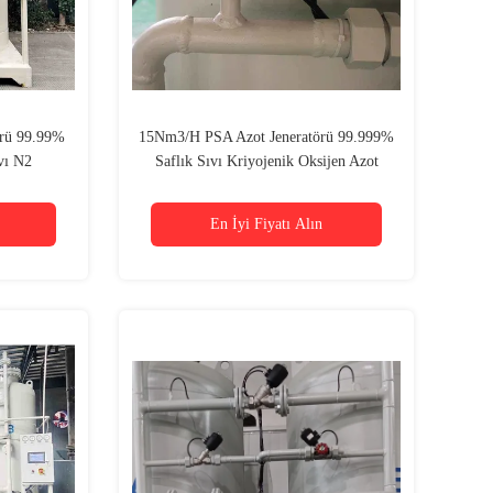
rü 99.99%
15Nm3/H PSA Azot Jeneratörü 99.999%
ıvı N2
Saflık Sıvı Kriyojenik Oksijen Azot
Jeneratörü
En İyi Fiyatı Alın