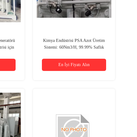
neratörü
Kimya Endüstrisi PSA Azot Üretim
isi için
Sistemi: 60Nm3/H, 99.99% Saflık
En İyi Fiyatı Alın