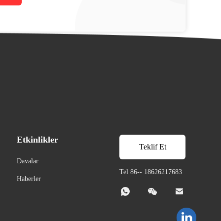
Etkinlikler
Teklif Et
Davalar
Tel 86-- 18626217683
Haberler


