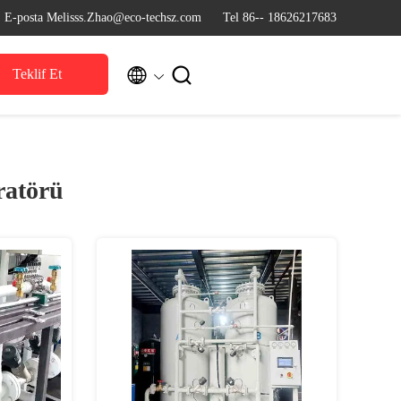
E-posta Melisss.Zhao@eco-techsz.com
Tel 86-- 18626217683


Teklif Et
ratörü