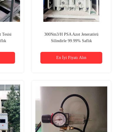
 Tesisi
300Nm3/H PSA Azot Jeneratörü
flık
Silindirle 99.99% Saflık
En İyi Fiyatı Alın