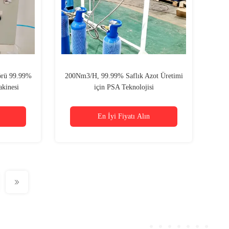
örü 99.99%
200Nm3/H, 99.99% Saflık Azot Üretimi
akinesi
için PSA Teknolojisi
En İyi Fiyatı Alın