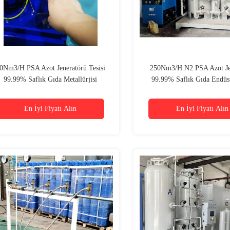
0Nm3/H PSA Azot Jeneratörü Tesisi
250Nm3/H N2 PSA Azot Je
99.99% Saflık Gıda Metallürjisi
99.99% Saflık Gıda Endüstr
Kimyasal
En İyi Fiyatı Alın
En İyi Fiyatı Alın