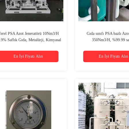
erel PSA Azot Jeneratörü 10Nm3/H
Gıda sınıfı PSA bazlı Azot
.9% Saflık Gıda, Metalürji, Kimyasal
350Nm3/H, %99.99 sa
En İyi Fiyatı Alın
En İyi Fiyatı Alın