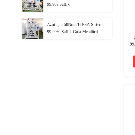
99.9% Saflık
Azot için 50Nm3/H PSA Sistemi
99.99% Saflık Gıda Metalürji
Kimyasal
99