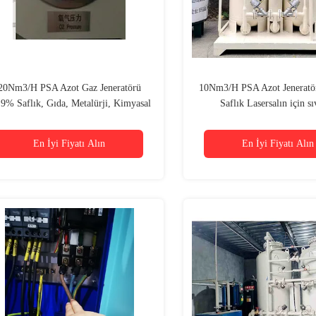
20Nm3/H PSA Azot Gaz Jeneratörü
10Nm3/H PSA Azot Jeneratö
.9% Saflık, Gıda, Metalürji, Kimyasal
Saflık Lasersalın için s
için
En İyi Fiyatı Alın
En İyi Fiyatı Alın