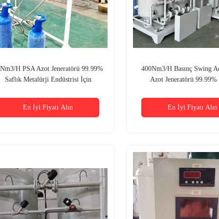
Nm3/H PSA Azot Jeneratörü 99.99%
400Nm3/H Basınç Swing Ad
Saflık Metalürji Endüstrisi İçin
Azot Jeneratörü 99.99% 
En İyi Fiyatı Alın
En İyi Fiyatı Alın