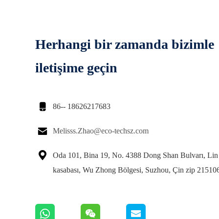
Herhangi bir zamanda bizimle
iletişime geçin

86-- 18626217683

Melisss.Zhao@eco-techsz.com

Oda 101, Bina 19, No. 4388 Dong Shan Bulvarı, Lin
kasabası, Wu Zhong Bölgesi, Suzhou, Çin zip 21510