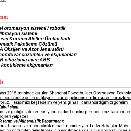
dur.
met
el otomasyon sistemi / robotik
librasyon sistemi
şisel Koruma Aletleri Üretim hattı
omatik Paketleme Çözümü
A Oksijen ve Azot Jeneratörü
boratuvar çözümleri ve ekipmanları
B cihazlama ajanı ABB
 köpükleme ekipmanları
ih
yıs 2015 tarihinde kurulan Shanghai Powerbuilder Otomasyon Teknolojis
lerinin önde gelen sağlayıcısı olarak, gelişmiş üretim süreçlerimizle 
oruz. Tesisimizi keşfedelim ve yeniliği nasıl canlandırdığımızı görelim.
Kabul alanı:
imize girdiğinizde resepsiyondaki dost canlısı personelimiz tarafın
ojileri yelpazesi.
Tasarım ve Mühendislik Departmanı:
uz tasarım ve mühendislik departmanını ziyaret ederek başlar. Mühend
syon çözümleri geliştirmek için yorulmadan çalışır.En son yazılım ve ar