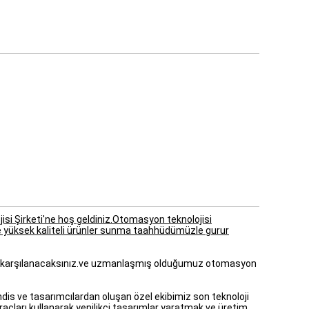
i Şirketi'ne hoş geldiniz.Otomasyon teknolojisi
ve yüksek kaliteli ürünler sunma taahhüdümüzle gurur
dan karşılanacaksınız.ve uzmanlaşmış olduğumuz otomasyon
is ve tasarımcılardan oluşan özel ekibimiz son teknoloji
açları kullanarak yenilikçi tasarımlar yaratmak ve üretim