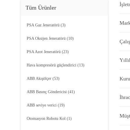
İşle
Tüm Ürünler
Mark
PSA Gaz Jeneratörü
(3)
PSA Oksijen Jeneratörü
(10)
Çalış
PSA Azot Jeneratörü
(23)
Yıllı
Hava kompresörü güçlendirici
(13)
Kuru
ABB Akışölçer
(53)
ABB Basınç Göndericisi
(41)
İhrac
ABB seviye verici
(19)
Müşt
Otomasyon Robotu Kol
(1)