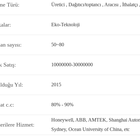
tme Türü:
Üretici , Dağıtıcı/toptancı , Aracısı , İthalatçı ,
alar:
Eko-Teknoloji
an sayısı:
50~80
k Satış:
10000000-30000000
lduğu Yıl:
2015
at c.c:
80% - 90%
Honeywell, ABB, AMTEK, Shanghai Automati
erilere Hizmet:
Sydney, Ocean University of China, etc