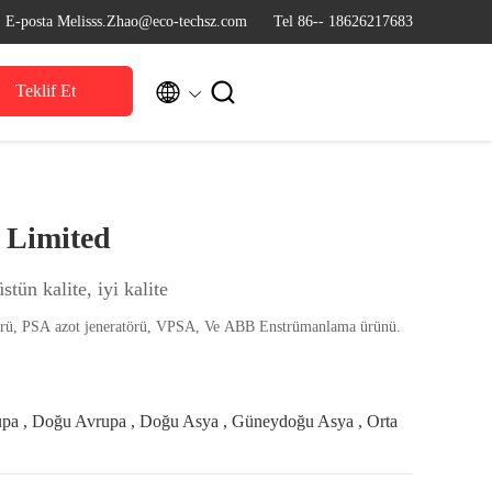
E-posta Melisss.Zhao@eco-techsz.com
Tel 86-- 18626217683


Teklif Et
 Limited
stün kalite, iyi kalite
Suzhou Eco-Tech Suzhou Limited, Suzhou'da bulunmaktadır. PSA oksijen jeneratörü, PSA azot jeneratörü, VPSA, Ve ABB Enstrümanlama ürünü.
upa , Doğu Avrupa , Doğu Asya , Güneydoğu Asya , Orta