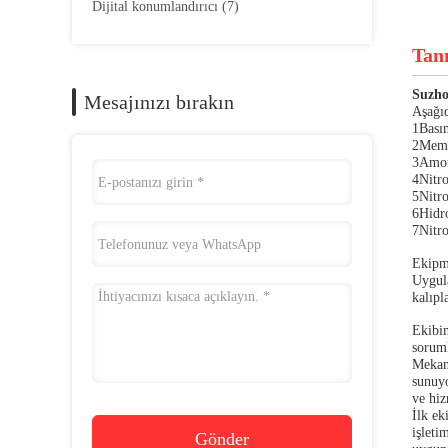
Dijital konumlandırıcı
(7)
Tan
Suzho
Mesajınızı bırakın
Aşağıd
1Basın
2Membr
3Amon
4Nitro
5Nitro
6Hidro
7Nitr
Ekipma
Uygula
kalıpl
Ekibim
sorum
Mekani
sunuyo
ve hiz
İlk ek
işleti
Gönder