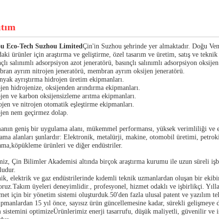
ıtım
u Eco-Tech Suzhou Limited
Çin'in Suzhou şehrinde yer almaktadır. Doğu Vened
aki ürünler için araştırma ve geliştirme, özel tasarım ve üretim, satış ve tekni
çlı salınımlı adsorpsiyon azot jeneratörü, basınçlı salınımlı adsorpsiyon oksijen
an ayrım nitrojen jeneratörü, membran ayrım oksijen jeneratörü.
yak ayrıştırma hidrojen üretim ekipmanları.
jen hidrojenize, oksijenden arındırma ekipmanları.
jen ve karbon oksijensizleme arıtma ekipmanları.
jen ve nitrojen otomatik eşleştirme ekipmanları.
ojen nem geçirmez dolap.
nın geniş bir uygulama alanı, mükemmel performansı, yüksek verimliliği ve ene
ma alanları şunlardır: Elektronik, metalürji, makine, otomobil üretimi, petrokim
ama,köpükleme ürünleri ve diğer endüstriler.
iz, Çin Bilimler Akademisi altında birçok araştırma kurumu ile uzun süreli işbi
ludur.
k, elektrik ve gaz endüstrilerinde kıdemli teknik uzmanlardan oluşan bir ekibi
ruz.Takım üyeleri deneyimlidir., profesyonel, hizmet odaklı ve işbirlikçi. Yılla
met için bir yönetim sistemi oluşturduk.50'den fazla ulusal patent ve yazılım teli
ipmanlardan 15 yıl önce, sayısız ürün güncellemesine kadar, sürekli gelişmeye
m sistemini optimizeÜrünlerimiz enerji tasarrufu, düşük maliyetli, güvenilir ve 