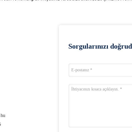
Sorgularınızı doğrud
 hu
6