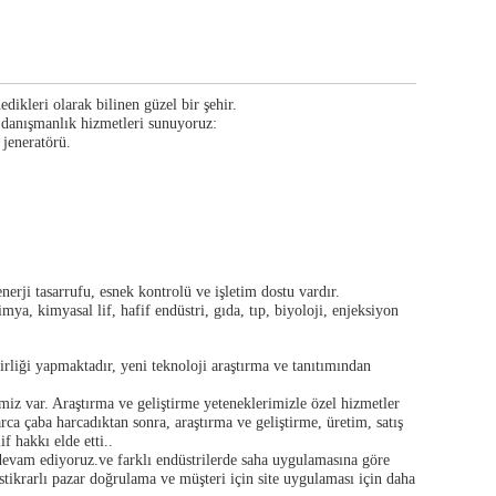
ikleri olarak bilinen güzel bir şehir.
k danışmanlık hizmetleri sunuyoruz:
 jeneratörü.
rji tasarrufu, esnek kontrolü ve işletim dostu vardır.
ya, kimyasal lif, hafif endüstri, gıda, tıp, biyoloji, enjeksiyon
rliği yapmaktadır, yeni teknoloji araştırma ve tanıtımından
miz var. Araştırma ve geliştirme yeteneklerimizle özel hizmetler
rca çaba harcadıktan sonra, araştırma ve geliştirme, üretim, satış
f hakkı elde etti..
 devam ediyoruz.ve farklı endüstrilerde saha uygulamasına göre
istikrarlı pazar doğrulama ve müşteri için site uygulaması için daha