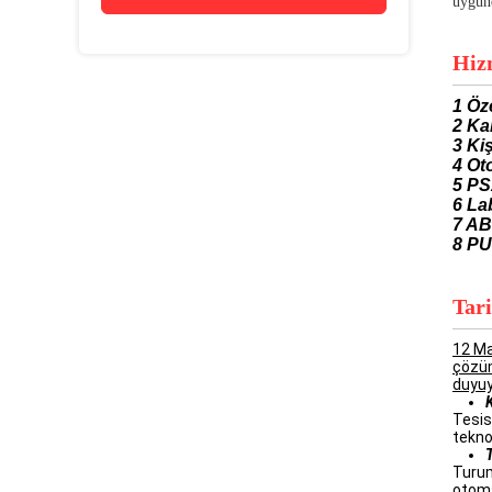
uygun
Hiz
1 Öz
2 Ka
3 Ki
4 Ot
5 PS
6 La
7 AB
8 PU
Tar
12 Ma
çözüm
duyuy
Tesis
teknol
Turum
otoma