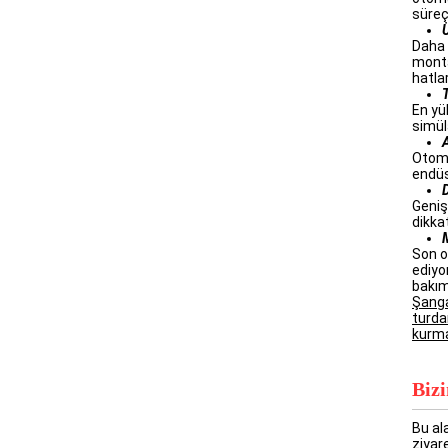
süreç
Daha 
monta
hatla
T
En yü
simül
Otoma
endüs
D
Geniş
dikka
Son o
ediyo
bakım
Şanga
turda
kurma
Biz
Bu al
ziyare