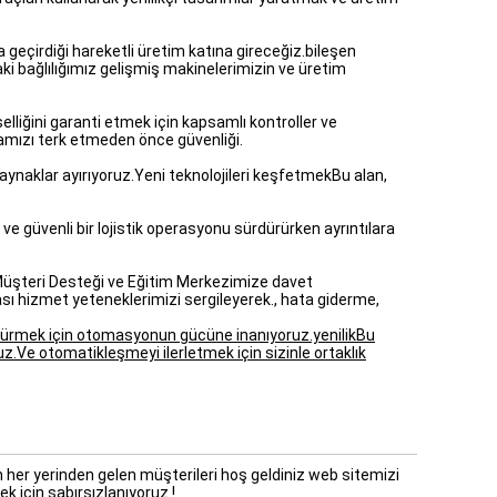
 geçirdiği hareketli üretim katına gireceğiz.bileşen
aki bağlılığımız gelişmiş makinelerimizin ve üretim
elliğini garanti etmek için kapsamlı kontroller ve
kamızı terk etmeden önce güvenliği.
ynaklar ayırıyoruz.Yeni teknolojileri keşfetmekBu alan,
ve güvenli bir lojistik operasyonu sürdürürken ayrıntılara
 Müşteri Desteği ve Eğitim Merkezimize davet
sı hizmet yeteneklerimizi sergileyerek., hata giderme,
türmek için otomasyonun gücüne inanıyoruz.yenilikBu
uz.Ve otomatikleşmeyi ilerletmek için sizinle ortaklık
 her yerinden gelen müşterileri hoş geldiniz web sitemizi
ek için sabırsızlanıyoruz.!