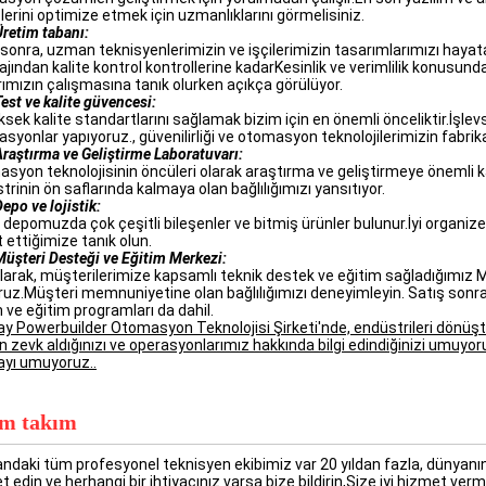
lerini optimize etmek için uzmanlıklarını görmelisiniz.
Üretim tabanı:
sonra, uzman teknisyenlerimizin ve işçilerimizin tasarımlarımızı hayata
jından kalite kontrol kontrollerine kadarKesinlik ve verimlilik konusund
rımızın çalışmasına tanık olurken açıkça görülüyor.
est ve kalite güvencesi:
ksek kalite standartlarını sağlamak bizim için en önemli önceliktir.İşlevs
asyonlar yapıyoruz., güvenilirliği ve otomasyon teknolojilerimizin fabri
Araştırma ve Geliştirme Laboratuvarı:
syon teknolojisinin öncüleri olarak araştırma ve geliştirmeye önemli ka
trinin ön saflarında kalmaya olan bağlılığımızı yansıtıyor.
epo ve lojistik:
 depomuzda çok çeşitli bileşenler ve bitmiş ürünler bulunur.İyi organize 
t ettiğimize tanık olun.
Müşteri Desteği ve Eğitim Merkezi:
larak, müşterilerimize kapsamlı teknik destek ve eğitim sağladığımız
ruz.Müşteri memnuniyetine olan bağlılığımızı deneyimleyin. Satış sonra
 ve eğitim programları da dahil.
y Powerbuilder Otomasyon Teknolojisi Şirketi'nde, endüstrileri dönüş
n zevk aldığınızı ve operasyonlarımız hakkında bilgi edindiğinizi umuyor
yı umuyoruz..
im takım
andaki tüm profesyonel teknisyen ekibimiz var 20 yıldan fazla, dünyanın
t edin ve herhangi bir ihtiyacınız varsa bize bildirin,Size iyi hizmet verm