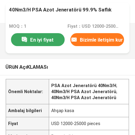
40Nm3/H PSA Azot Jeneratörü 99.9% Saflık
MOQ：1
Fiyat：USD 12000-25000 pieces
En iyi fiyat
Bizimle iletişim kur
ÜRüN AçıKLAMASı
PSA Azot Jeneratörü 40Nm3/H
,
Önemli Noktalar:
40Nm3/H PSA Azot Jeneratörü
,
40Nm3/H PSA Azot Jeneratörü
Ambalaj bilgileri
Ahşap kasa
Fiyat
USD 12000-25000 pieces