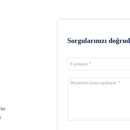
Sorgularınızı doğrud
 hu
6