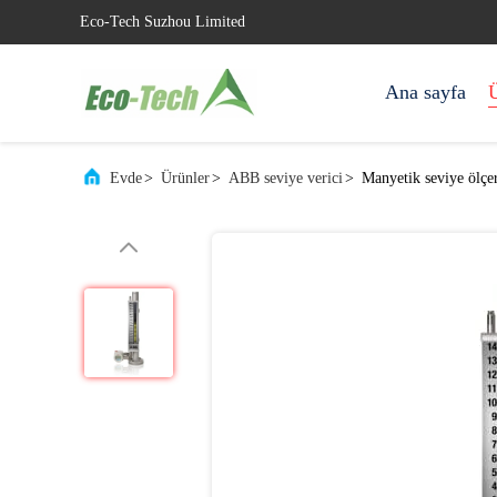
Eco-Tech Suzhou Limited
Ana sayfa
Ü
Evde
>
Ürünler
>
ABB seviye verici
>
Manyetik seviye ölç