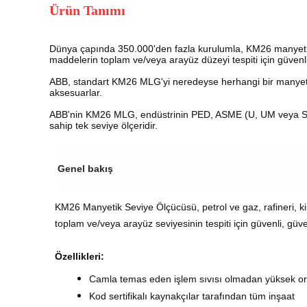
Ürün Tanımı
Dünya çapında 350.000'den fazla kurulumla, KM26 manyetik 
maddelerin toplam ve/veya arayüz düzeyi tespiti için güvenl
ABB, standart KM26 MLG'yi neredeyse herhangi bir manyetik
aksesuarlar.
ABB'nin KM26 MLG, endüstrinin PED, ASME (U, UM veya S), AT
sahip tek seviye ölçeridir.
Genel bakış
KM26 Manyetik Seviye Ölçücüsü, petrol ve gaz, rafineri, ki
toplam ve/veya arayüz seviyesinin tespiti için güvenli, güv
Özellikleri:
Camla temas eden işlem sıvısı olmadan yüksek o
Kod sertifikalı kaynakçılar tarafından tüm inşaat