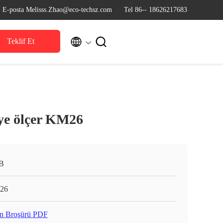
E-posta Melisss.Zhao@eco-techsz.com
Tel 86-- 18626217683


Teklif Et
ye ölçer KM26
B
26
n Broşürü PDF