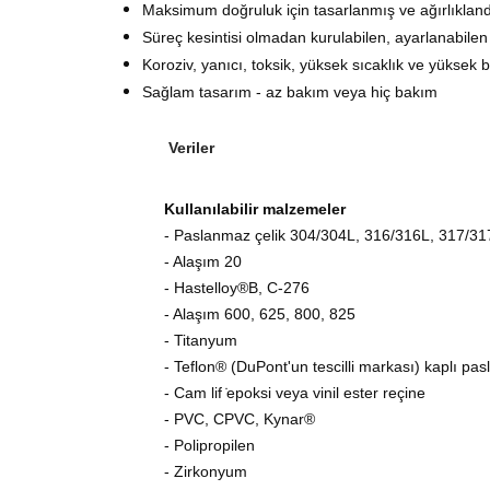
Maksimum doğruluk için tasarlanmış ve ağırlıkland
Süreç kesintisi olmadan kurulabilen, ayarlanabilen
Koroziv, yanıcı, toksik, yüksek sıcaklık ve yüksek 
Sağlam tasarım - az bakım veya hiç bakım
Veriler
Kullanılabilir malzemeler
- Paslanmaz çelik 304/304L, 316/316L, 317/31
- Alaşım 20
- Hastelloy®B, C-276
- Alaşım 600, 625, 800, 825
- Titanyum
- Teflon® (DuPont'un tescilli markası) kaplı pa
- Cam lif ̇epoksi veya vinil ester reçine
- PVC, CPVC, Kynar®
- Polipropilen
- Zirkonyum