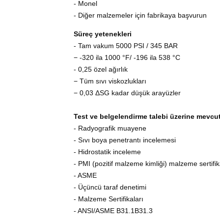
- Monel
- Diğer malzemeler için fabrikaya başvurun
Süreç yetenekleri
- Tam vakum 5000 PSI / 345 BAR
− -320 ila 1000 °F/ -196 ila 538 °C
- 0,25 özel ağırlık
− Tüm sıvı viskozlukları
− 0,03 ΔSG kadar düşük arayüzler
Test ve belgelendirme talebi üzerine mevcut
- Radyografik muayene
- Sıvı boya penetrantı incelemesi
- Hidrostatik inceleme
- PMI (pozitif malzeme kimliği) malzeme sertif
- ASME
- Üçüncü taraf denetimi
- Malzeme Sertifikaları
- ANSI/ASME B31.1B31.3