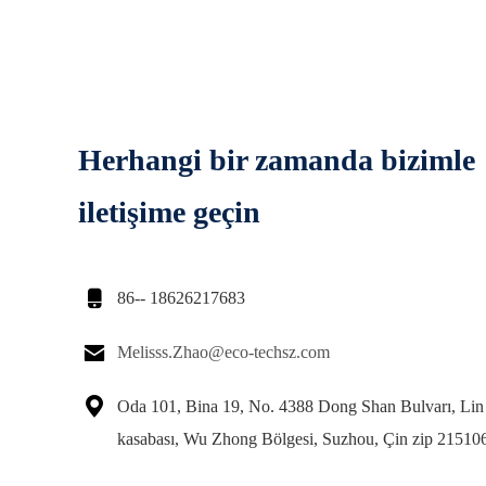
Herhangi bir zamanda bizimle
iletişime geçin

86-- 18626217683

Melisss.Zhao@eco-techsz.com

Oda 101, Bina 19, No. 4388 Dong Shan Bulvarı, Lin
kasabası, Wu Zhong Bölgesi, Suzhou, Çin zip 21510