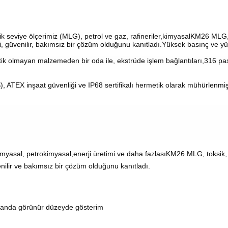
seviye ölçerimiz (MLG), petrol ve gaz, rafineriler,kimyasalKM26 MLG, 
i, güvenilir, bakımsız bir çözüm olduğunu kanıtladı.Yüksek basınç ve yük
 olmayan malzemeden bir oda ile, ekstrüde işlem bağlantıları,316 pasla
EX inşaat güvenliği ve IP68 sertifikalı hermetik olarak mühürlenmiş g
myasal, petrokimyasal,enerji üretimi ve daha fazlasıKM26 MLG, toksik, k
enilir ve bakımsız bir çözüm olduğunu kanıtladı.
randa görünür düzeyde gösterim