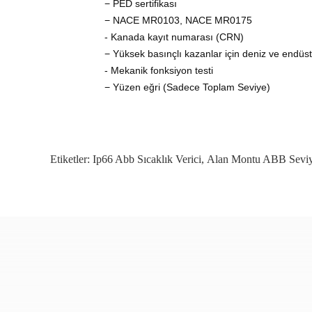
− PED sertifikası
− NACE MR0103, NACE MR0175
- Kanada kayıt numarası (CRN)
− Yüksek basınçlı kazanlar için deniz ve endüstr
- Mekanik fonksiyon testi
− Yüzen eğri (Sadece Toplam Seviye)
Etiketler:
Ip66 Abb Sıcaklık Verici
,
Alan Montu ABB Seviy