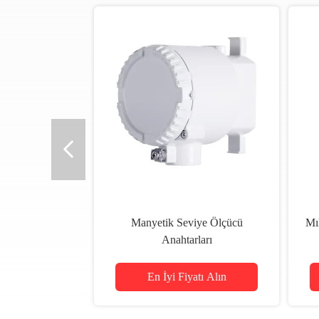
Manyetik Seviye Ölçücü
Mık
Anahtarları
En İyi Fiyatı Alın