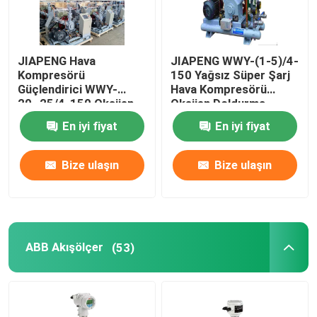
JIAPENG Hava
JIAPENG WWY-(1-5)/4-
Kompresörü
150 Yağsız Süper Şarj
Güçlendirici WWY-
Hava Kompresörü
20~25/4-150 Oksijen
Oksijen Doldurma
Doldurma İçin Yağsız
En iyi fiyat
En iyi fiyat
Süper şarj cihazı
Bize ulaşın
Bize ulaşın
ABB Akışölçer
(53)