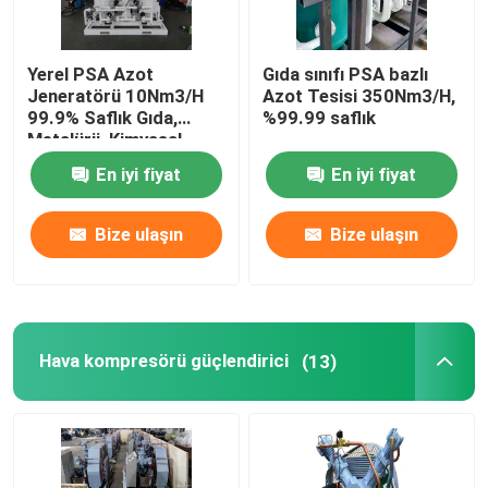
Yerel PSA Azot
Gıda sınıfı PSA bazlı
Jeneratörü 10Nm3/H
Azot Tesisi 350Nm3/H,
99.9% Saflık Gıda,
%99.99 saflık
Metalürji, Kimyasal
En iyi fiyat
En iyi fiyat
Bize ulaşın
Bize ulaşın
Hava kompresörü güçlendirici
(13)