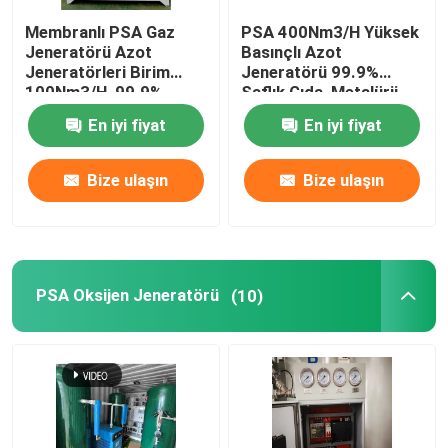
Membranlı PSA Gaz
PSA 400Nm3/H Yüksek
Otomasyon Robotu Kol
Jeneratörü Azot
Basınçlı Azot
Jeneratörleri Birim
Jeneratörü 99.9%
100Nm3/H, 99.9%
Saflık Gıda, Metalürji,
Dijital konumlandırıcı
Saflık
Kimyasal
En iyi fiyat
En iyi fiyat
Bize ulaşın
Bize ulaşın
PSA Oksijen Jeneratörü
(10)