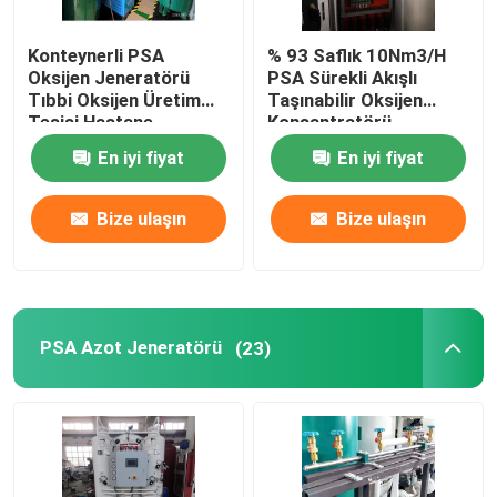
Konteynerli PSA
% 93 Saflık 10Nm3/H
Oksijen Jeneratörü
PSA Sürekli Akışlı
Tıbbi Oksijen Üretim
Taşınabilir Oksijen
Tesisi Hastane
Konsantratörü
En iyi fiyat
En iyi fiyat
Bize ulaşın
Bize ulaşın
PSA Azot Jeneratörü
(23)