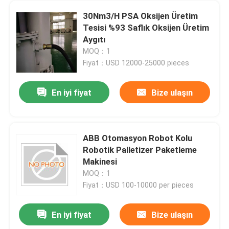
30Nm3/H PSA Oksijen Üretim
Tesisi %93 Saflık Oksijen Üretim
Aygıtı
MOQ：1
Fiyat：USD 12000-25000 pieces
En iyi fiyat
Bize ulaşın
ABB Otomasyon Robot Kolu
Robotik Palletizer Paketleme
Makinesi
MOQ：1
Fiyat：USD 100-10000 per pieces
En iyi fiyat
Bize ulaşın