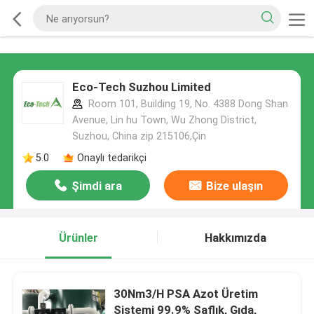
Eco-Tech Suzhou Limited
Room 101, Building 19, No. 4388 Dong Shan
Avenue, Lin hu Town, Wu Zhong District,
Suzhou, China zip 215106,Çin
5.0
Onaylı tedarikçi
Şimdi ara
Bize ulaşın
Ürünler
Hakkımızda
30Nm3/H PSA Azot Üretim
Sistemi 99.9% Saflık, Gıda,