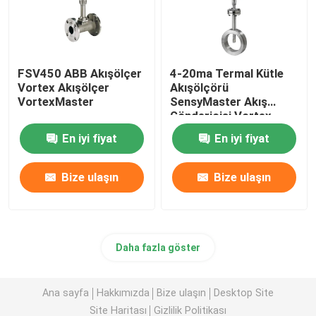
FSV450 ABB Akışölçer
4-20ma Termal Kütle
Vortex Akışölçer
Akışölçörü
VortexMaster
SensyMaster Akış
Göndericisi Vortex
FMT200
En iyi fiyat
En iyi fiyat
Bize ulaşın
Bize ulaşın
Daha fazla göster
Ana sayfa
Hakkımızda
Bize ulaşın
Desktop Site
Site Haritası
Gizlilik Politikası