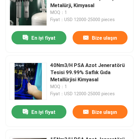
Metalürji, Kimyasal
MOQ：1
Fiyat：USD 12000-25000 pieces
En iyi fiyat
Bize ulaşın
40Nm3/H PSA Azot Jeneratörü
Tesisi 99.99% Saflık Gıda
Metallürjisi Kimyasal
MOQ：1
Fiyat：USD 12000-25000 pieces
En iyi fiyat
Bize ulaşın