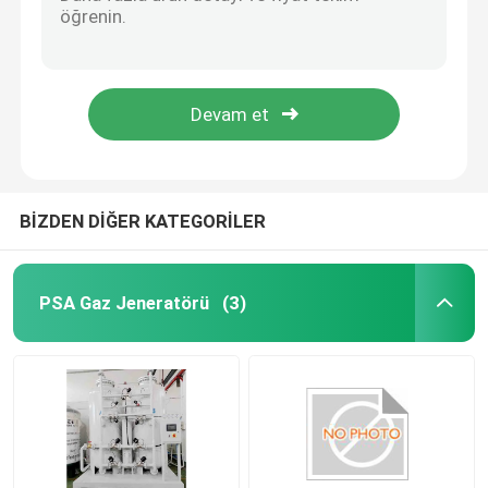
Klasik Venturi tüpü VTC
Akış nozu
PSA Azot Jeneratörü
4-20ma Termal Kütle Akışölçörü SensyMaster Akış Göndericisi Vortex FMT200
FSV450 ABB Akışölçer Vortex Akışölçer VortexMaster
Hava kompresörü güçlendirici
% 93 Saflık 10Nm3/H PSA Sürekli Akışlı Taşınabilir Oksijen Konsantratörü
ABB Akışölçer
BİZDEN DİĞER KATEGORİLER
ABB Basınç Göndericisi
PSA Gaz Jeneratörü
(3)
ABB seviye verici
Akışölçer Kalibrasyon Sistemi
Sıvı Akış Kalibrasyon Sistemi