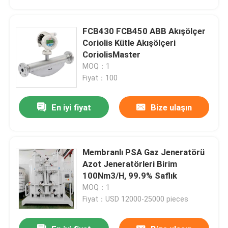
FCB430 FCB450 ABB Akışölçer
Coriolis Kütle Akışölçeri
CoriolisMaster
MOQ：1
Fiyat：100
En iyi fiyat
Bize ulaşın
Membranlı PSA Gaz Jeneratörü
Ana sayfa
Azot Jeneratörleri Birim
100Nm3/H, 99.9% Saflık
MOQ：1
Ürünler
Fiyat：USD 12000-25000 pieces
VİDEOLAR