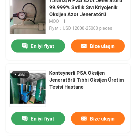
15Nm3/H PSA Azot Jeneratörü
99.999% Saflık Sıvı Kriyojenik
Oksijen Azot Jeneratörü
MOQ：1
Fiyat：USD 12000-25000 pieces
En iyi fiyat
Bize ulaşın
Konteynerli PSA Oksijen
Jeneratörü Tıbbi Oksijen Üretim
Tesisi Hastane
En iyi fiyat
Bize ulaşın