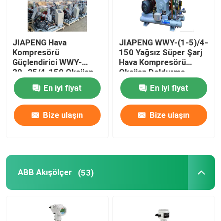
JIAPENG Hava
JIAPENG WWY-(1-5)/4-
Kompresörü
150 Yağsız Süper Şarj
Güçlendirici WWY-
Hava Kompresörü
20~25/4-150 Oksijen
Oksijen Doldurma
Doldurma İçin Yağsız
En iyi fiyat
En iyi fiyat
Süper şarj cihazı
Bize ulaşın
Bize ulaşın
ABB Akışölçer
(53)