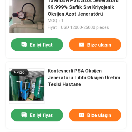
15Nm3/H PSA Azot Jeneratörü
99.999% Saflık Sıvı Kriyojenik
Oksijen Azot Jeneratörü
MOQ：1
Fiyat：USD 12000-25000 pieces
En iyi fiyat
Bize ulaşın
Konteynerli PSA Oksijen
Jeneratörü Tıbbi Oksijen Üretim
Tesisi Hastane
En iyi fiyat
Bize ulaşın