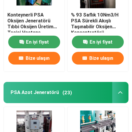
Konteynerli PSA
% 93 Saflık 10Nm3/H
Oksijen Jeneratörü
PSA Sürekli Akışlı
Tıbbi Oksijen Üretim
Taşınabilir Oksijen
Tesisi Hastane
Konsantratörü
En iyi fiyat
En iyi fiyat
Bize ulaşın
Bize ulaşın
PSA Azot Jeneratörü
(23)