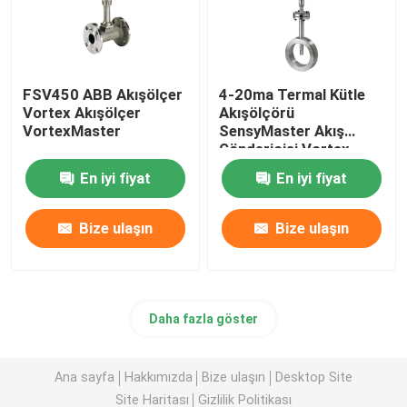
FSV450 ABB Akışölçer
4-20ma Termal Kütle
Vortex Akışölçer
Akışölçörü
VortexMaster
SensyMaster Akış
Göndericisi Vortex
FMT200
En iyi fiyat
En iyi fiyat
Bize ulaşın
Bize ulaşın
Daha fazla göster
Ana sayfa
Hakkımızda
Bize ulaşın
Desktop Site
Site Haritası
Gizlilik Politikası