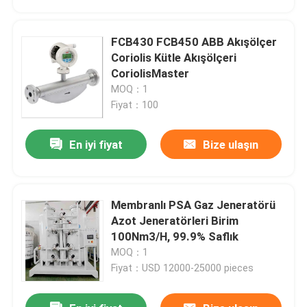
FCB430 FCB450 ABB Akışölçer
Coriolis Kütle Akışölçeri
CoriolisMaster
MOQ：1
Fiyat：100
En iyi fiyat
Bize ulaşın
Membranlı PSA Gaz Jeneratörü
Ana sayfa
Azot Jeneratörleri Birim
100Nm3/H, 99.9% Saflık
MOQ：1
Ürünler
Fiyat：USD 12000-25000 pieces
VİDEOLAR