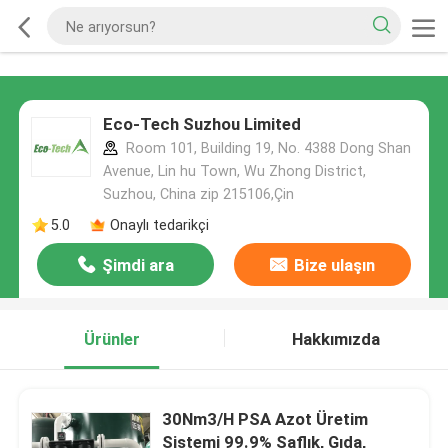
Eco-Tech Suzhou Limited
Room 101, Building 19, No. 4388 Dong Shan
Avenue, Lin hu Town, Wu Zhong District,
Suzhou, China zip 215106,Çin
5.0
Onaylı tedarikçi
Şimdi ara
Bize ulaşın
Ürünler
Hakkımızda
30Nm3/H PSA Azot Üretim
Sistemi 99.9% Saflık, Gıda,