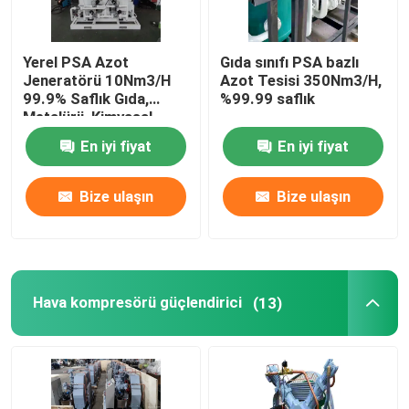
Yerel PSA Azot
Gıda sınıfı PSA bazlı
Jeneratörü 10Nm3/H
Azot Tesisi 350Nm3/H,
99.9% Saflık Gıda,
%99.99 saflık
Metalürji, Kimyasal
En iyi fiyat
En iyi fiyat
Bize ulaşın
Bize ulaşın
Hava kompresörü güçlendirici
(13)