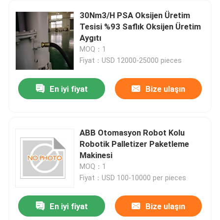
30Nm3/H PSA Oksijen Üretim
Tesisi %93 Saflık Oksijen Üretim
Aygıtı
MOQ：1
Fiyat：USD 12000-25000 pieces
En iyi fiyat
Bize ulaşın
ABB Otomasyon Robot Kolu
Robotik Palletizer Paketleme
Makinesi
MOQ：1
Fiyat：USD 100-10000 per pieces
En iyi fiyat
Bize ulaşın