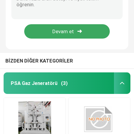
Klasik Venturi tüpü VTC
Akış nozu
PSA Azot Jeneratörü
4-20ma Termal Kütle Akışölçörü SensyMaster Akış Göndericisi Vortex FMT200
FSV450 ABB Akışölçer Vortex Akışölçer VortexMaster
Hava kompresörü güçlendirici
% 93 Saflık 10Nm3/H PSA Sürekli Akışlı Taşınabilir Oksijen Konsantratörü
ABB Akışölçer
BİZDEN DİĞER KATEGORİLER
ABB Basınç Göndericisi
PSA Gaz Jeneratörü
(3)
ABB seviye verici
Akışölçer Kalibrasyon Sistemi
Sıvı Akış Kalibrasyon Sistemi