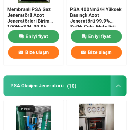
Membranlı PSA Gaz
PSA 400Nm3/H Yüksek
Otomasyon Robotu Kol
Jeneratörü Azot
Basınçlı Azot
Jeneratörleri Birim
Jeneratörü 99.9%
100Nm3/H, 99.9%
Saflık Gıda, Metalürji,
Dijital konumlandırıcı
Saflık
Kimyasal
En iyi fiyat
En iyi fiyat
Bize ulaşın
Bize ulaşın
PSA Oksijen Jeneratörü
(10)