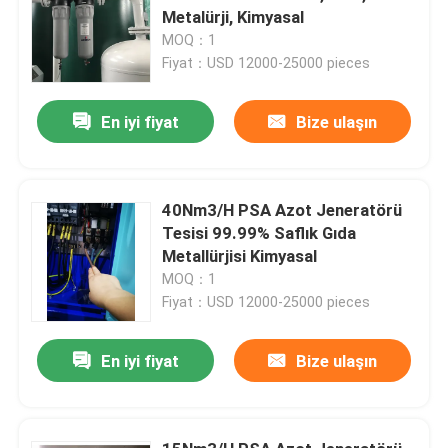
Metalürji, Kimyasal
MOQ：1
Fiyat：USD 12000-25000 pieces
En iyi fiyat
Bize ulaşın
40Nm3/H PSA Azot Jeneratörü
Tesisi 99.99% Saflık Gıda
Metallürjisi Kimyasal
MOQ：1
Fiyat：USD 12000-25000 pieces
En iyi fiyat
Bize ulaşın