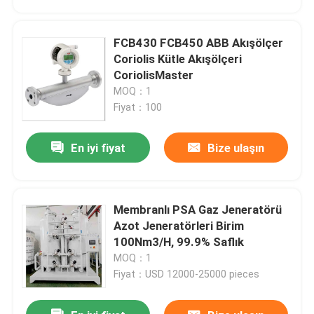
FCB430 FCB450 ABB Akışölçer
Coriolis Kütle Akışölçeri
CoriolisMaster
MOQ：1
Fiyat：100
En iyi fiyat
Bize ulaşın
Membranlı PSA Gaz Jeneratörü
Ana sayfa
Azot Jeneratörleri Birim
100Nm3/H, 99.9% Saflık
MOQ：1
Ürünler
Fiyat：USD 12000-25000 pieces
VİDEOLAR