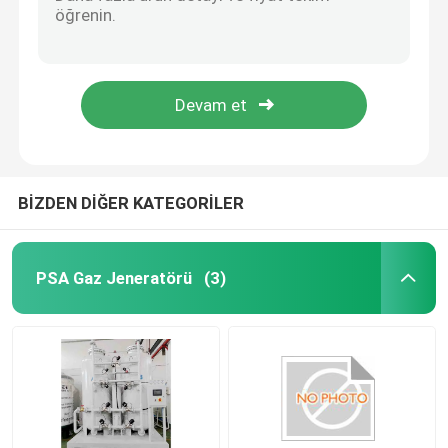
Klasik Venturi tüpü VTC
Akış nozu
PSA Azot Jeneratörü
4-20ma Termal Kütle Akışölçörü SensyMaster Akış Göndericisi Vortex FMT200
FSV450 ABB Akışölçer Vortex Akışölçer VortexMaster
Hava kompresörü güçlendirici
% 93 Saflık 10Nm3/H PSA Sürekli Akışlı Taşınabilir Oksijen Konsantratörü
ABB Akışölçer
BİZDEN DİĞER KATEGORİLER
ABB Basınç Göndericisi
PSA Gaz Jeneratörü
(3)
ABB seviye verici
Akışölçer Kalibrasyon Sistemi
Sıvı Akış Kalibrasyon Sistemi