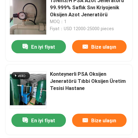
15Nm3/H PSA Azot Jeneratörü
99.999% Saflık Sıvı Kriyojenik
Oksijen Azot Jeneratörü
MOQ：1
Fiyat：USD 12000-25000 pieces
En iyi fiyat
Bize ulaşın
Konteynerli PSA Oksijen
Jeneratörü Tıbbi Oksijen Üretim
Tesisi Hastane
En iyi fiyat
Bize ulaşın