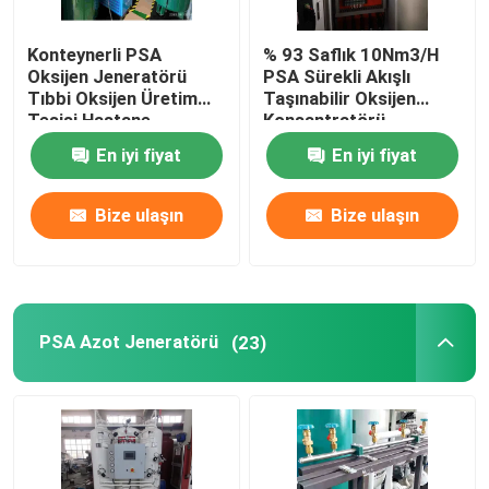
Konteynerli PSA
% 93 Saflık 10Nm3/H
Oksijen Jeneratörü
PSA Sürekli Akışlı
Tıbbi Oksijen Üretim
Taşınabilir Oksijen
Tesisi Hastane
Konsantratörü
En iyi fiyat
En iyi fiyat
Bize ulaşın
Bize ulaşın
PSA Azot Jeneratörü
(23)