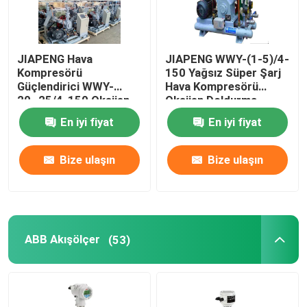
JIAPENG Hava
JIAPENG WWY-(1-5)/4-
Kompresörü
150 Yağsız Süper Şarj
Güçlendirici WWY-
Hava Kompresörü
20~25/4-150 Oksijen
Oksijen Doldurma
Doldurma İçin Yağsız
En iyi fiyat
En iyi fiyat
Süper şarj cihazı
Bize ulaşın
Bize ulaşın
ABB Akışölçer
(53)