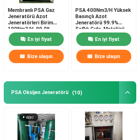
Membranlı PSA Gaz
PSA 400Nm3/H Yüksek
Otomasyon Robotu Kol
Jeneratörü Azot
Basınçlı Azot
Jeneratörleri Birim
Jeneratörü 99.9%
100Nm3/H, 99.9%
Saflık Gıda, Metalürji,
Dijital konumlandırıcı
Saflık
Kimyasal
En iyi fiyat
En iyi fiyat
Bize ulaşın
Bize ulaşın
PSA Oksijen Jeneratörü
(10)