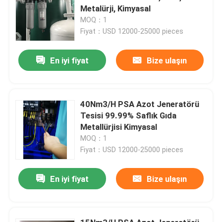
Metalürji, Kimyasal
MOQ：1
Fiyat：USD 12000-25000 pieces
En iyi fiyat
Bize ulaşın
40Nm3/H PSA Azot Jeneratörü
Tesisi 99.99% Saflık Gıda
Metallürjisi Kimyasal
MOQ：1
Fiyat：USD 12000-25000 pieces
En iyi fiyat
Bize ulaşın