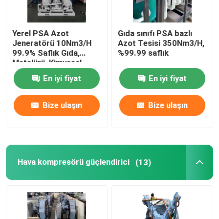
Yerel PSA Azot
Gıda sınıfı PSA bazlı
Jeneratörü 10Nm3/H
Azot Tesisi 350Nm3/H,
99.9% Saflık Gıda,
%99.99 saflık
Metalürji, Kimyasal
En iyi fiyat
En iyi fiyat
Bize ulaşın
Bize ulaşın
Hava kompresörü güçlendirici
(13)