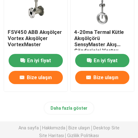
FSV450 ABB Akışölçer
4-20ma Termal Kütle
Vortex Akışölçer
Akışölçörü
VortexMaster
SensyMaster Akış
Göndericisi Vortex
FMT200
En iyi fiyat
En iyi fiyat
Bize ulaşın
Bize ulaşın
Daha fazla göster
Ana sayfa
Hakkımızda
Bize ulaşın
Desktop Site
Site Haritası
Gizlilik Politikası