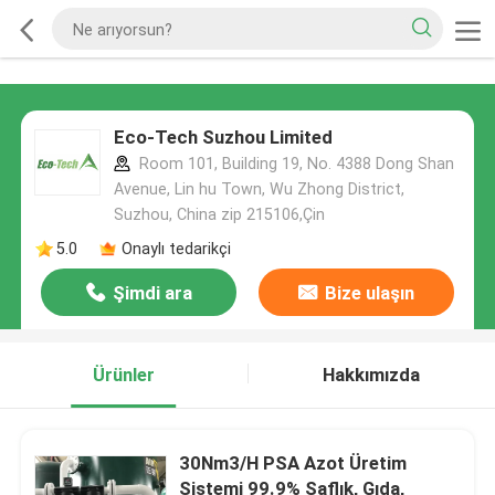
Eco-Tech Suzhou Limited
Room 101, Building 19, No. 4388 Dong Shan
Avenue, Lin hu Town, Wu Zhong District,
Suzhou, China zip 215106,Çin
5.0
Onaylı tedarikçi
Şimdi ara
Bize ulaşın
Ürünler
Hakkımızda
30Nm3/H PSA Azot Üretim
Sistemi 99.9% Saflık, Gıda,