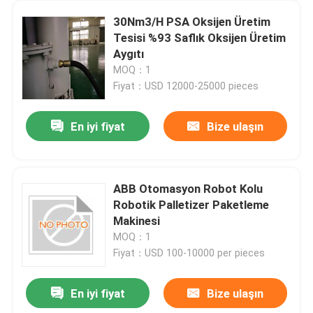
30Nm3/H PSA Oksijen Üretim
Tesisi %93 Saflık Oksijen Üretim
Aygıtı
MOQ：1
Fiyat：USD 12000-25000 pieces
En iyi fiyat
Bize ulaşın
ABB Otomasyon Robot Kolu
Robotik Palletizer Paketleme
Makinesi
MOQ：1
Fiyat：USD 100-10000 per pieces
En iyi fiyat
Bize ulaşın