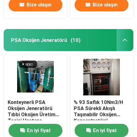
Bize ulaşın
Bize ulaşın
PSA Oksijen Jeneratörü
(10)
Konteynerli PSA
% 93 Saflık 10Nm3/H
Oksijen Jeneratörü
PSA Sürekli Akışlı
Tıbbi Oksijen Üretim
Taşınabilir Oksijen
Tesisi Hastane
Konsantratörü
En iyi fiyat
En iyi fiyat