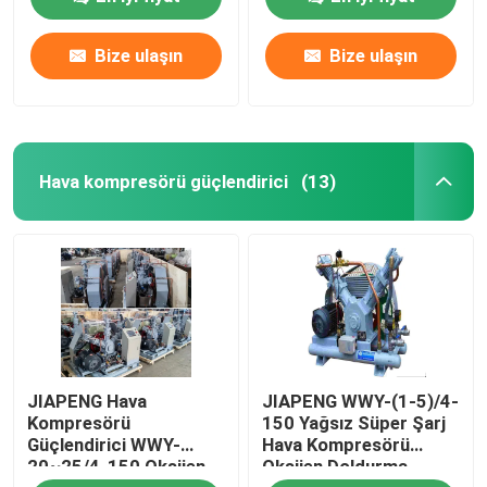
Bize ulaşın
Bize ulaşın
Hakkımızda
Fabrika turu
Hava kompresörü güçlendirici
(13)
Kalite kontrol
Bize ulaşın
Teklif isteği
JIAPENG Hava
JIAPENG WWY-(1-5)/4-
PSA Gaz Jeneratörü
Kompresörü
150 Yağsız Süper Şarj
Güçlendirici WWY-
Hava Kompresörü
20~25/4-150 Oksijen
Oksijen Doldurma
PSA Oksijen Jeneratörü