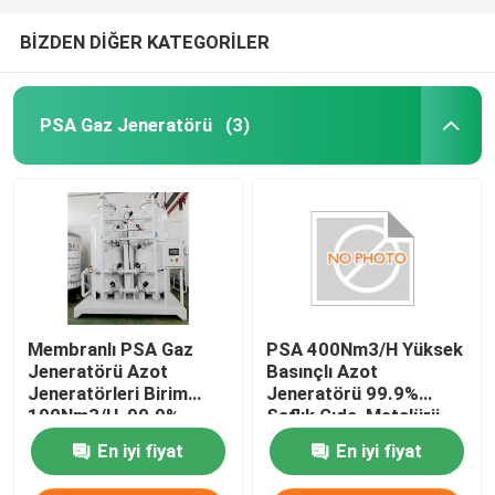
BİZDEN DİĞER KATEGORİLER
PSA Gaz Jeneratörü
(3)
Membranlı PSA Gaz
PSA 400Nm3/H Yüksek
Jeneratörü Azot
Basınçlı Azot
Jeneratörleri Birim
Jeneratörü 99.9%
100Nm3/H, 99.9%
Saflık Gıda, Metalürji,
Saflık
Kimyasal
En iyi fiyat
En iyi fiyat