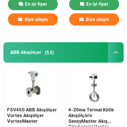
Doldurma İçin Yağsız
En iyi fiyat
En iyi fiyat
Süper şarj cihazı
PSA Azot Jeneratörü
Bize ulaşın
Bize ulaşın
Hava kompresörü güçlendirici
ABB Akışölçer
ABB Akışölçer
(53)
ABB Basınç Göndericisi
ABB seviye verici
Akışölçer Kalibrasyon Sistemi
FSV450 ABB Akışölçer
4-20ma Termal Kütle
Vortex Akışölçer
Akışölçörü
VortexMaster
SensyMaster Akış
Sıvı Akış Kalibrasyon Sistemi
Göndericisi Vortex