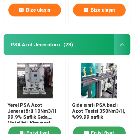
Bize ulaşın
Bize ulaşın
PSA Azot Jeneratörü
(23)
Ana sayfa
Yerel PSA Azot
Gıda sınıfı PSA bazlı
Jeneratörü 10Nm3/H
Azot Tesisi 350Nm3/H,
Ürünler
99.9% Saflık Gıda,
%99.99 saflık
Metalürji, Kimyasal
VİDEOLAR
En iyi fiyat
En iyi fiyat